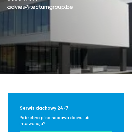
advies@tectumgroup.be
Serwis dachowy 24/7
Potrzebna pilna naprawa dachu lub
interwencja?