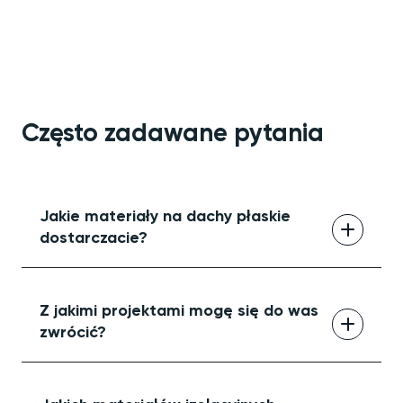
Często zadawane pytania
Jakie materiały na dachy płaskie
dostarczacie?
Grupa Tectum specjalizuje się w
hydroizolacji i izolacji dachów płaskich. Są
Z jakimi projektami mogę się do was
niezależni od produktu i wybierają
zwrócić?
najbardziej odpowiedni materiał, taki jak
EPDM, bitum, TPO lub PVC, dla każdego
Zespół zajmuje się nowymi projektami
projektu.
budowlanymi, renowacyjnymi i