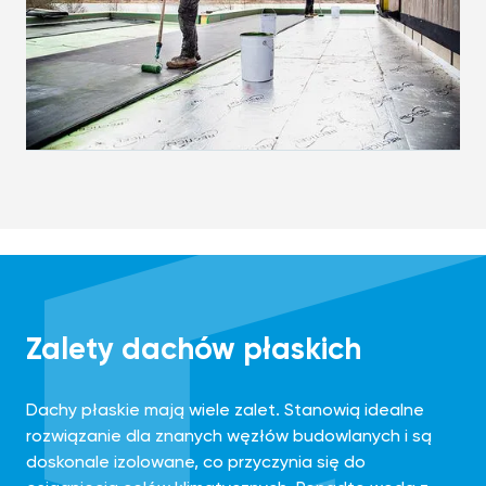
Zalety dachów płaskich
Dachy płaskie mają wiele zalet. Stanowią idealne
rozwiązanie dla znanych węzłów budowlanych i są
doskonale izolowane, co przyczynia się do