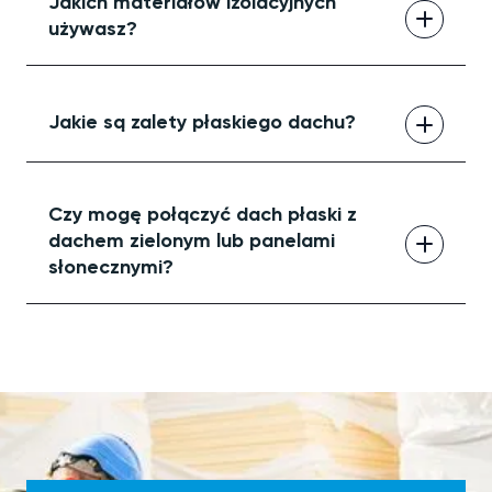
Jakich materiałów izolacyjnych
restauratorskimi.
używasz?
Izolacja dachów płaskich wykorzystuje PIR,
wełnę mineralną, szkło komórkowe, EPS i
Jakie są zalety płaskiego dachu?
XPS.
Dachy płaskie są łatwe w izolacji, mogą
przyczynić się do zarządzania klimatem i
Czy mogę połączyć dach płaski z
umożliwiają zbieranie wody deszczowej.
dachem zielonym lub panelami
Tworzą dodatkową przestrzeń dla
słonecznymi?
zielonych dachów, ogrodów dachowych,
boisk sportowych lub paneli słonecznych.
Tak. Płaski dach zapewnia miejsce na
zielone dachy, panele fotowoltaiczne lub
inne cele. Pod warunkiem, że przewiduje
to konstrukcja dachu.