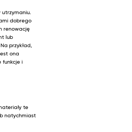
w utrzymaniu.
dami dobrego
ym renowację
t lub
Na przykład,
jest ona
funkcje i
ateriały te
ub natychmiast