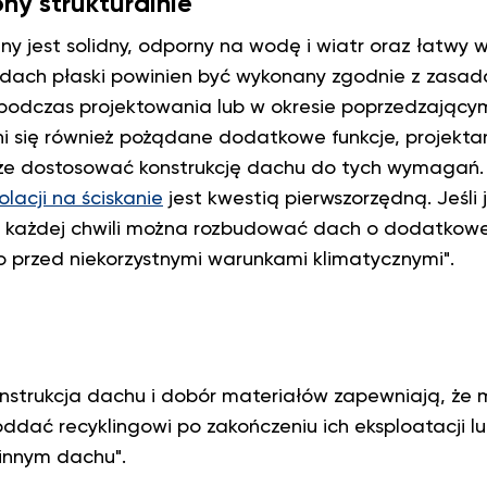
y strukturalnie
ny jest solidny, odporny na wodę i wiatr oraz łatwy 
 dach płaski powinien być wykonany zgodnie z zasa
i podczas projektowania lub w okresie poprzedzając
 się również pożądane dodatkowe funkcje, projektan
 dostosować konstrukcję dachu do tych wymagań. 
lacji na ściskanie
jest kwestią pierwszorzędną. Jeśli 
 każdej chwili można rozbudować dach o dodatkowe 
 przed niekorzystnymi warunkami klimatycznymi".
nstrukcja dachu i dobór materiałów zapewniają, że m
dać recyklingowi po zakończeniu ich eksploatacji l
innym dachu".