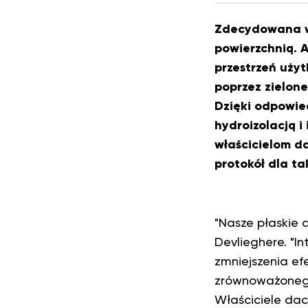
Zdecydowana wi
powierzchnią. 
przestrzeń uży
poprzez zielon
Dzięki odpowied
hydroizolacją i
właścicielom d
protokół dla t
"Nasze płaskie 
Devlieghere. "I
zmniejszenia ef
zrównoważonego 
Właściciele dac