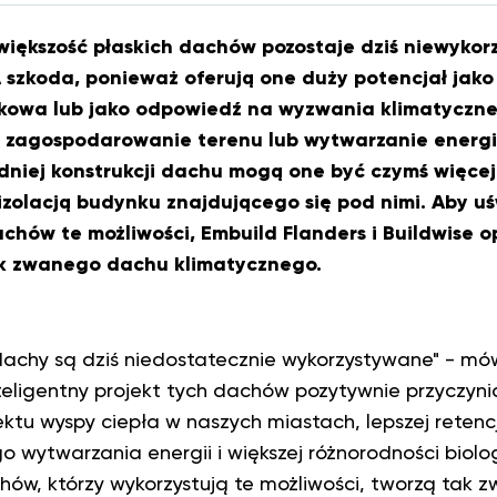
ększość płaskich dachów pozostaje dziś niewykorz
A szkoda, ponieważ oferują one duży potencjał ja
tkowa lub jako odpowiedź na wyzwania klimatyczne
e zagospodarowanie terenu lub wytwarzanie energi
niej konstrukcji dachu mogą one być czymś więcej 
 izolacją budynku znajdującego się pod nimi. Aby 
achów te możliwości, Embuild Flanders i Buildwise 
ak zwanego dachu klimatycznego.
dachy są dziś niedostatecznie wykorzystywane" - mó
nteligentny projekt tych dachów pozytywnie przyczyni
ektu wyspy ciepła w naszych miastach, lepszej retenc
wytwarzania energii i większej różnorodności biolog
hów, którzy wykorzystują te możliwości, tworzą tak 