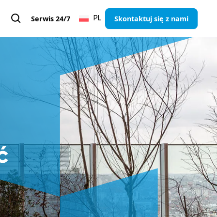
Serwis 24/7
Skontaktuj się z nami
PL
ć