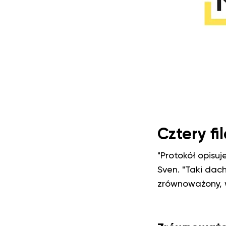
Cztery fi
"Protokół opisu
Sven. "Taki dach
zrównoważony, w