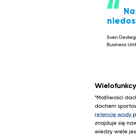
Na
niedos
Sven Devlie
Business Uni
Wielofunkcy
"Możliwości dac
dachem sportow
retencję wody
p
znajduje się na
wiedzy wiele jes