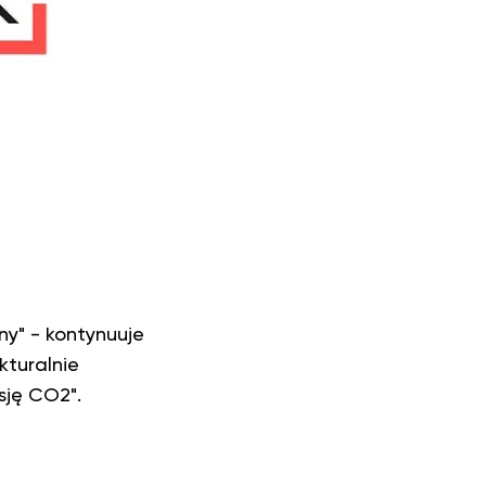
ny" - kontynuuje
kturalnie
sję CO2".