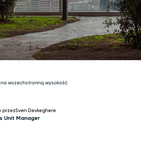
h na wszechstronną wysokość
y przez
Sven Devlieghere
s Unit Manager