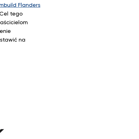
mbuild Flanders
Cel tego
łaścicielom
zenie
ostawić na