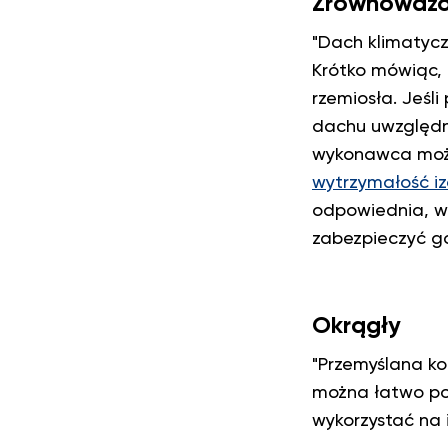
Zrównoważon
"Dach klimatycz
Krótko mówiąc,
rzemiosła. Jeśl
dachu uwzględni
wykonawca może
wytrzymałość izo
odpowiednia, w
zabezpieczyć go
Okrągły
"Przemyślana ko
można łatwo pod
wykorzystać na 