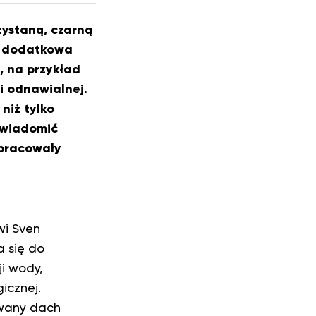
ystaną, czarną
ko dodatkowa
, na przykład
i odnawialnej.
niż tylko
uświadomić
opracowały
wi Sven
a się do
ji wody,
icznej.
zwany dach