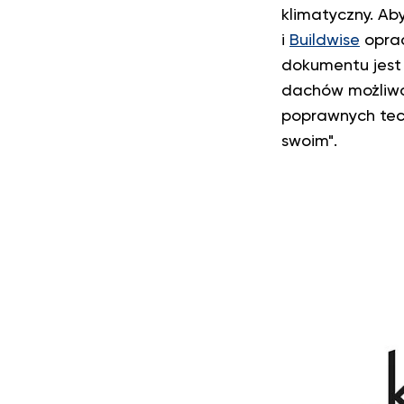
klimatyczny. Ab
i
Buildwise
oprac
dokumentu jest 
dachów możliwośc
poprawnych tech
swoim".