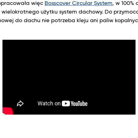
opracowała więc
Bosscover Circular System
, w 100% 
 wielokrotnego użytku system dachowy. Do przymoc
ej do dachu nie potrzeba kleju ani paliw kopalnyc