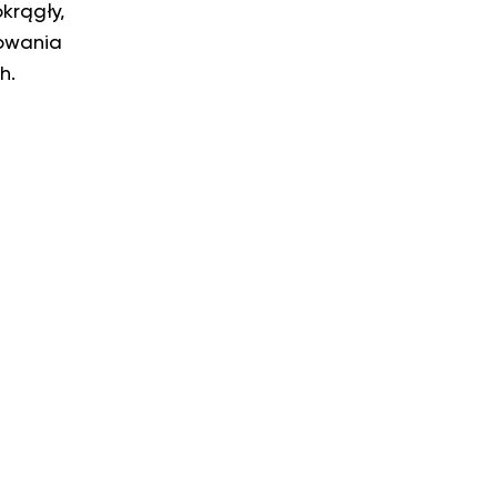
okrągły,
owania
h.