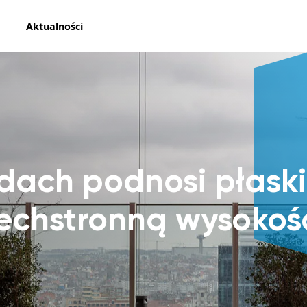
Aktualności
dach podnosi płaski
echstronną wysokoś