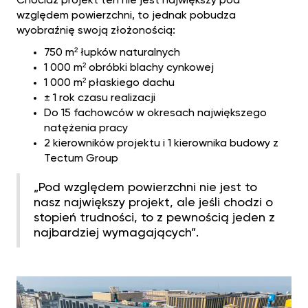
Chociaż projekt ten nie jest największy pod
względem powierzchni, to jednak pobudza
wyobraźnię swoją złożonością:
750 m² łupków naturalnych
1 000 m² obróbki blachy cynkowej
1 000 m² płaskiego dachu
± 1 rok czasu realizacji
Do 15 fachowców w okresach największego
natężenia pracy
2 kierowników projektu i 1 kierownika budowy z
Tectum Group
„Pod względem powierzchni nie jest to
nasz największy projekt, ale jeśli chodzi o
stopień trudności, to z pewnością jeden z
najbardziej wymagających”.