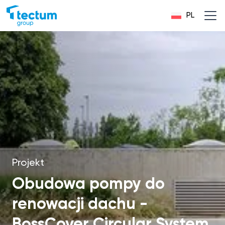
PL
Projekt
Obudowa pompy do
renowacji dachu -
BossCover Circular System