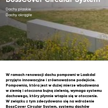
Dachy płaskie
Dachy okrągłe
W ramach renowacji dachu pompowni w Laakdal
przyjęto innowacyjne i zrównoważone podejście.
Pompownia, która jest w dużej mierze wbudowana
w ziemię i otoczona bujną zielenią, wymaga systemu
dachowego, który płynnie wtapia się w otoczenie.
W związku z tym zdecydowano się na wdrożenie
BossCover Circular System, systemu dachów