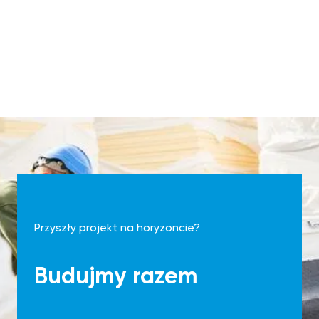
Przyszły projekt na horyzoncie?
Budujmy razem