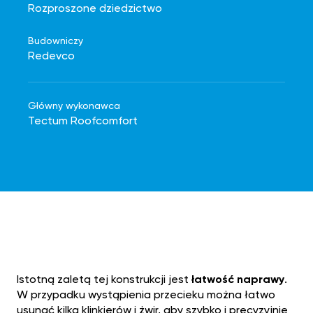
Rozproszone dziedzictwo
Budowniczy
Redevco
Główny wykonawca
Tectum Roofcomfort
Istotną zaletą tej konstrukcji jest
łatwość naprawy
.
W przypadku wystąpienia przecieku można łatwo
usunąć kilka klinkierów i żwir, aby szybko i precyzyjnie