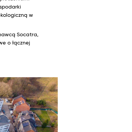
spodarki
kologiczną w
onawcą Socatra,
we o łącznej