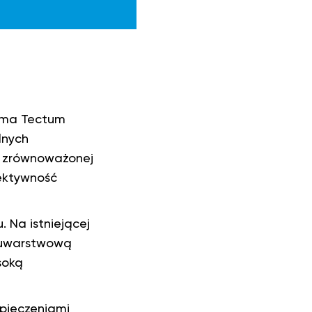
irma Tectum
lnych
ję zrównoważonej
fektywność
 Na istniejącej
dwuwarstwową
soką
zpieczeniami