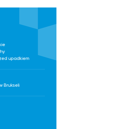
kie
chy
zed upadkiem
w Brukseli