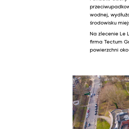
przeciwupadkowy
wodnej, wydłuż
środowisku miej
Na zlecenie Le
firma Tectum Gr
powierzchni oko