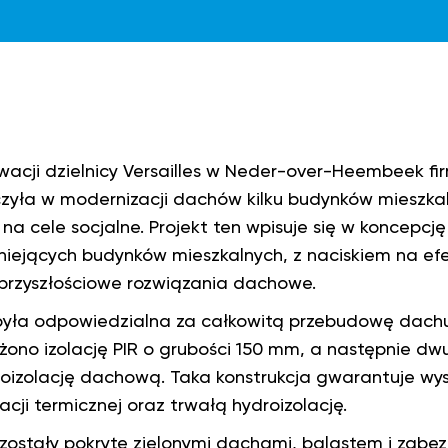
acji dzielnicy Versailles w Neder-over-Heembeek f
zyła w modernizacji dachów kilku budynków mieszka
na cele socjalne. Projekt ten wpisuje się w koncepc
tniejących budynków mieszkalnych, z naciskiem na e
przyszłościowe rozwiązania dachowe.
yła odpowiedzialna za całkowitą przebudowę dachu.
łożono izolację PIR o grubości 150 mm, a następnie 
roizolację dachową. Taka konstrukcja gwarantuje wy
acji termicznej oraz trwałą hydroizolację.
ostały pokryte zielonymi dachami, balastem i zabe