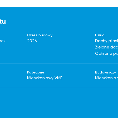
tu
Okres budowy
Usługi
eek
2026
Dachy płas
Zielone da
Ochrona pr
Kategorie
Budowniczy
Mieszkaniowy VME
Mieszkania 