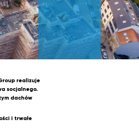
roup realizuje
a socjalnego.
w tym dachów
ści i trwałe