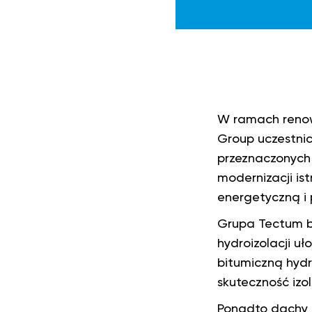
W ramach renow
Group uczestnic
przeznaczonych 
modernizacji is
energetyczną i 
Grupa Tectum b
hydroizolacji u
bitumiczną hyd
skuteczność izol
Ponadto dachy z