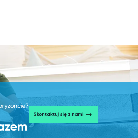
horyzoncie?
Skontaktuj się z nami
razem