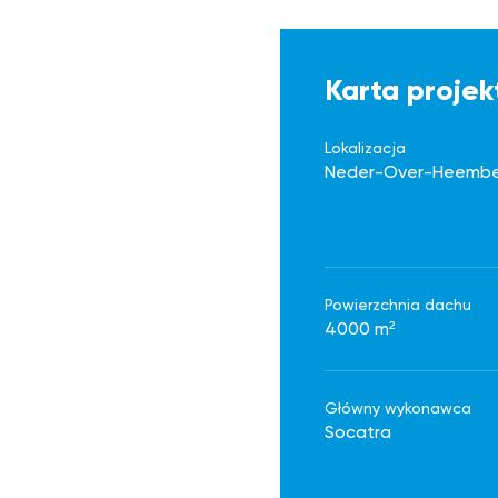
Karta projek
Lokalizacja
Neder-Over-Heemb
Powierzchnia dachu
4000 m²
Główny wykonawca
Socatra