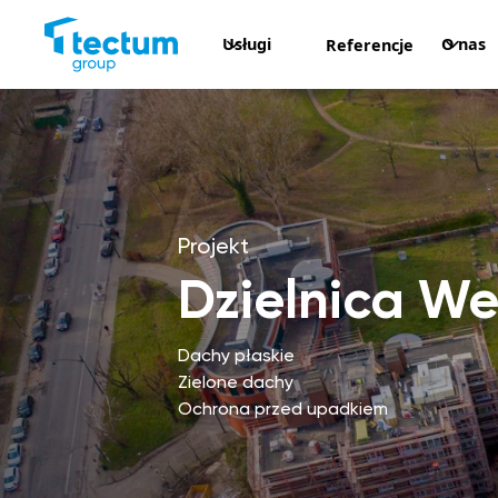
Usługi
O nas
Referencje
Projekt
Dzielnica We
Dachy płaskie
Zielone dachy
Ochrona przed upadkiem