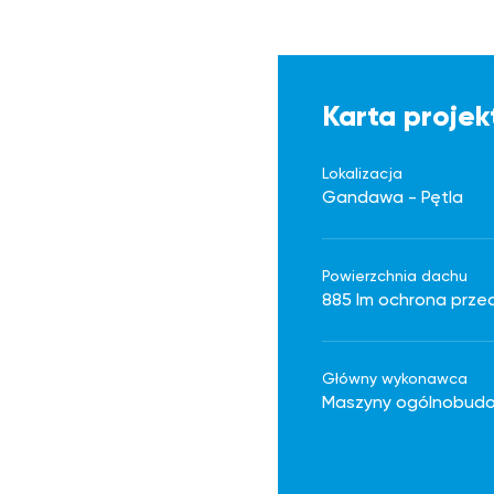
Karta projek
Lokalizacja
Gandawa - Pętla
Powierzchnia dachu
885 lm ochrona prze
Główny wykonawca
Maszyny ogólnobud