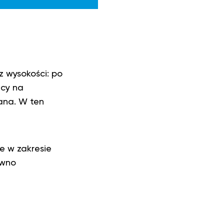
 wysokości: po
acy na
ana. W ten
e w zakresie
ówno