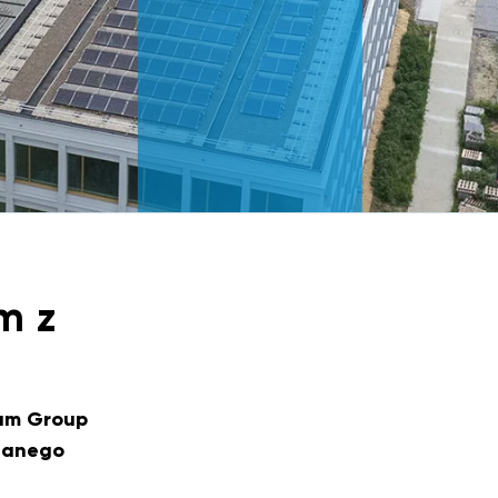
m z
um Group
adanego