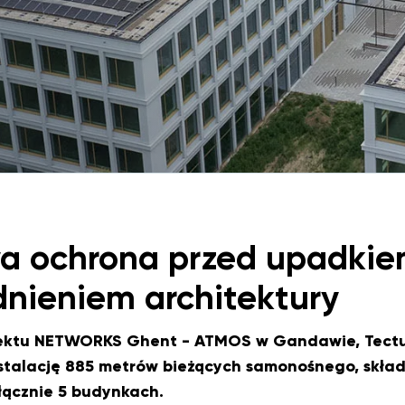
a ochrona przed upadkie
nieniem architektury
ektu NETWORKS Ghent - ATMOS w Gandawie, Tect
nstalację 885 metrów bieżących samonośnego, skł
łącznie 5 budynkach.