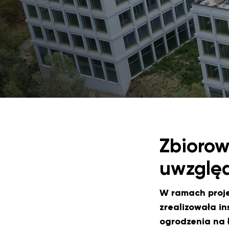
Zbiorow
uwzględ
W ramach proj
zrealizowała i
ogrodzenia na 