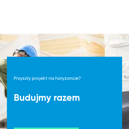
Przyszły projekt na horyzoncie?
Budujmy razem