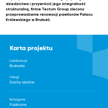
dziedzictwa i przywrócić jego integralność
strukturalną, firmie Tectum Group zlecono
przeprowadzenie renowacji pawilonów Pałacu
Królewskiego w Brukseli.
Karta projektu
Lokalizacja
Bruksela
Usługi
Dachy skośne
Kategorie
Publiczna